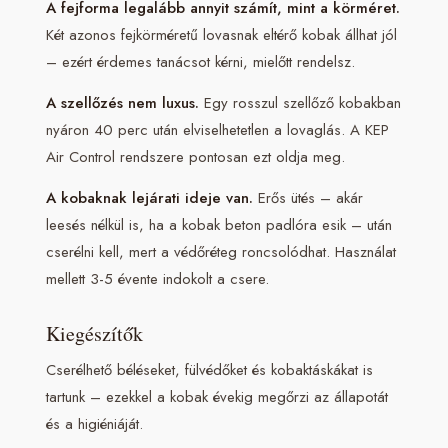
A fejforma legalább annyit számít, mint a körméret.
Két azonos fejkörméretű lovasnak eltérő kobak állhat jól
– ezért érdemes tanácsot kérni, mielőtt rendelsz.
A szellőzés nem luxus.
Egy rosszul szellőző kobakban
nyáron 40 perc után elviselhetetlen a lovaglás. A KEP
Air Control rendszere pontosan ezt oldja meg.
A kobaknak lejárati ideje van.
Erős ütés – akár
leesés nélkül is, ha a kobak beton padlóra esik – után
cserélni kell, mert a védőréteg roncsolódhat. Használat
mellett 3-5 évente indokolt a csere.
Kiegészítők
Cserélhető béléseket, fülvédőket és kobaktáskákat is
tartunk – ezekkel a kobak évekig megőrzi az állapotát
és a higiéniáját.