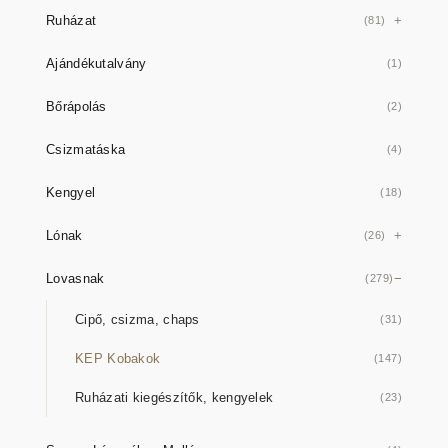
Ruházat
(81)
Ajándékutalvány
(1)
Bőrápolás
(2)
Csizmatáska
(4)
Kengyel
(18)
Lónak
(26)
Lovasnak
(279)
Cipő, csizma, chaps
(31)
KEP Kobakok
(147)
Ruházati kiegészítők, kengyelek
(23)