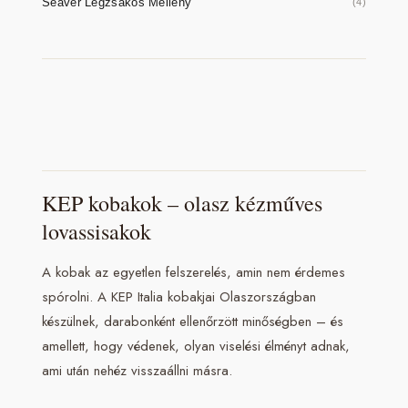
Seaver Légzsákos Mellény
(4)
KEP kobakok – olasz kézműves
lovassisakok
A kobak az egyetlen felszerelés, amin nem érdemes
spórolni. A KEP Italia kobakjai Olaszországban
készülnek, darabonként ellenőrzött minőségben – és
amellett, hogy védenek, olyan viselési élményt adnak,
ami után nehéz visszaállni másra.