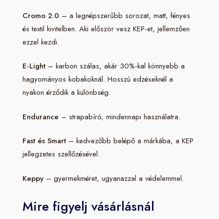
Cromo 2.0
– a legnépszerűbb sorozat, matt, fényes
és textil kivitelben. Aki először vesz KEP-et, jellemzően
ezzel kezdi.
E-Light
– karbon szálas, akár 30%-kal könnyebb a
hagyományos kobakoknál. Hosszú edzéseknél a
nyakon érződik a különbség.
Endurance
– strapabíró, mindennapi használatra.
Fast és Smart
– kedvezőbb belépő a márkába, a KEP
jellegzetes szellőzésével.
Keppy
– gyermekméret, ugyanazzal a védelemmel.
Mire figyelj vásárlásnál