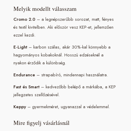
Melyik modellt válasszam
Cromo 2.0
– a legnépszerűbb sorozat, matt, fényes
és textil kivitelben. Aki először vesz KEP-et, jellemzően
ezzel kezdi.
E-Light
– karbon szálas, akár 30%-kal könnyebb a
hagyományos kobakoknál. Hosszú edzéseknél a
nyakon érződik a különbség.
Endurance
– strapabíró, mindennapi használatra.
Fast és Smart
– kedvezőbb belépő a márkába, a KEP
jellegzetes szellőzésével.
Keppy
– gyermekméret, ugyanazzal a védelemmel.
Mire figyelj vásárlásnál