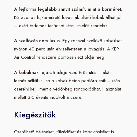
A fejforma legalább annyit számít, mint a körméret.
Két azonos fejkörméretű lovasnak eltérő kobak állhat jól
– ezért érdemes tanácsot kérni, mielőtt rendelsz.
A szellőzés nem luxus.
Egy rosszul szellőző kobakban
nyáron 40 perc után elviselhetetlen a lovaglás. A KEP
Air Control rendszere pontosan ezt oldja meg.
A kobaknak lejárati ideje van.
Erős ütés – akár
leesés nélkül is, ha a kobak beton padlóra esik – után
cserélni kell, mert a védőréteg roncsolódhat. Használat
mellett 3-5 évente indokolt a csere.
Kiegészítők
Cserélhető béléseket, fülvédőket és kobaktáskákat is