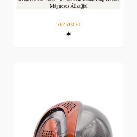
Mágneses Állszíjjal
762 700
Ft