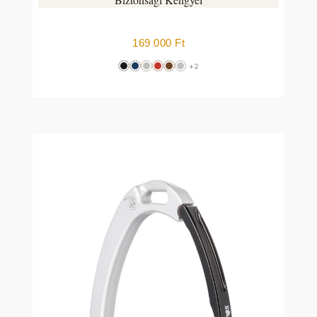
169 000
Ft
+2