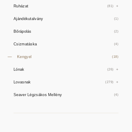
Ruházat
(81)
Ajándékutalvány
(1)
Bőrápolás
(2)
Csizmatáska
(4)
Kengyel
(18)
Lónak
(26)
Lovasnak
(279)
Seaver Légzsákos Mellény
(4)