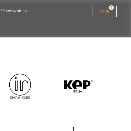
0
KEP Kobakok
0
Ft