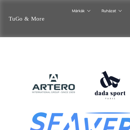
Márkák
Ruházat
TuGo
&
More