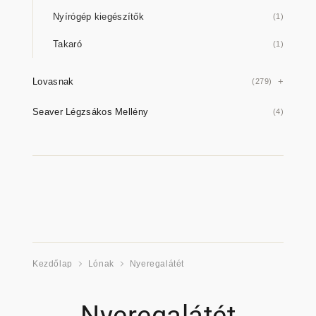
Nyírógép kiegészítők
(1)
Takaró
(1)
Lovasnak
(279)
Seaver Légzsákos Mellény
(4)
Kezdőlap
Lónak
Nyeregalátét
Nyeregalátét