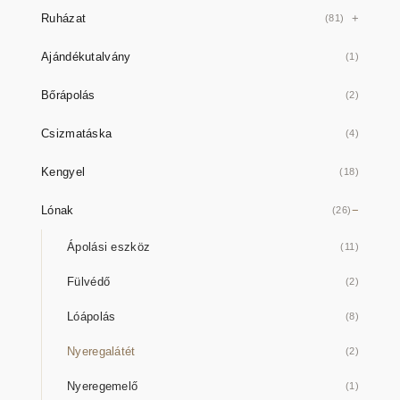
Ruházat
(81)
Ajándékutalvány
(1)
Bőrápolás
(2)
Csizmatáska
(4)
Kengyel
(18)
Lónak
(26)
Ápolási eszköz
(11)
Fülvédő
(2)
Lóápolás
(8)
Nyeregalátét
(2)
Nyeregemelő
(1)