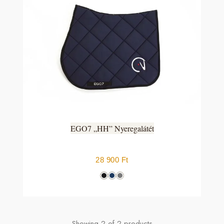
EGO7 „HH” Nyeregalátét
28 900
Ft
Showing
2
of
2
products