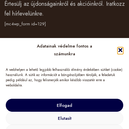
Értesülj az újdonságainkról és akcióinkról. Iratkozz
fel hírlevelünkre.
[mc4wp_form id=129]
Vásárlás
Adatainak védelme fontos a
számunkra
Cégünkről
A webhelyen a lehető legjobb felhasználói élmény érdekében sütiket (cookie)
Információk
használunk. A sütik az információt a böngészőjében tárolják, a feladatuk
pedig például az, hogy felismerjék amikor később visszatér erre a
weboldalra.
Elfogad
© 2024 TuGo&More – LIMINIS HUNGARY Kft. Minden jog fenntartva!
Elutasít