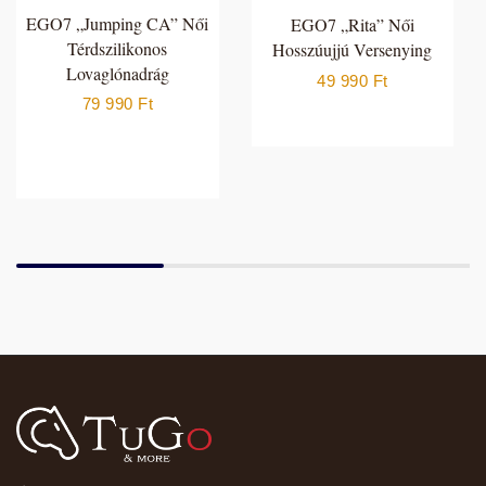
EGO7 „Jumping CA” Női
EGO7 „Rita” Női
Térdszilikonos
Hosszúujjú Versenying
Lovaglónadrág
49 990
Ft
79 990
Ft