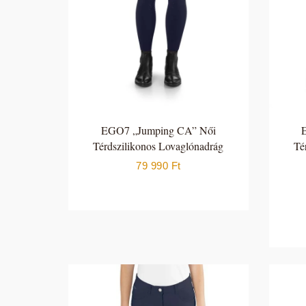
EGO7 „Jumping CA” Női
Térdszilikonos Lovaglónadrág
Té
79 990
Ft