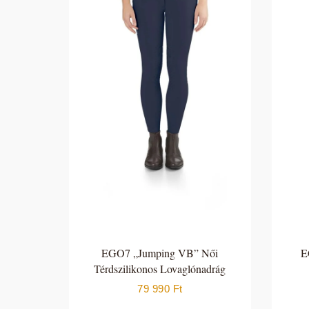
EGO7 „Jumping VB” Női
E
Térdszilikonos Lovaglónadrág
79 990
Ft