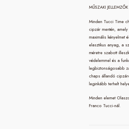
MŰSZAKI JELLEMZŐK
Minden Tucci Time ch
cipzár mentén, amely 
maximális kényelmet 
elasztikus anyag, a sz
méretre szabott illesz
védelemmel és a funkc
legbiztonságosabb záró
chaps állandó cipzár
leginkább terhelt hely
Minden elemet Olaszo
Franco Tucci-nál.