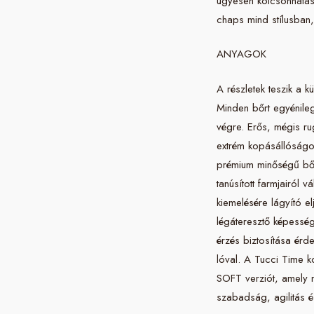
ügyesen kölcsönhatásba
chaps mind stílusban,
ANYAGOK
A részletek teszik a 
Minden bőrt egyénileg
végre. Erős, mégis r
extrém kopásállóságot
prémium minőségű bőr
tanúsított farmjairól 
kiemelésére lágyító 
légáteresztő képesség 
érzés biztosítása érde
lóval. A Tucci Time k
SOFT verziót, amely m
szabadság, agilitás és