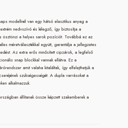
aps modellnél van egy hátsó elasztikus anyag a
extrém nedvszívó és lélegző, így biztosítja a
és ösztönzi a helyes sarok pozíciót. Továbbá ez az
éles méretválasztékkal együtt, garantálja a jellegzetes
kedést. Az extra erős minősített cipzárok, a legfelső
ionális snap blockkal vannak ellátva. Ez a
rendszer amit valaha kitaláltak, így elfelejthetjük a
cseréjének szükségességét. A dupla varrásokat a
eken alkalmazzuk.
rszágban állítanak össze képzett szakemberek a