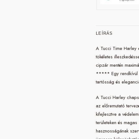
LEÍRÁS
A Tucci Time Harley 
tökéletes illeszkedéss
cipzár mentén maximáli
***** Egy rendkívül 
tartósság és eleganc
A Tucci Harley chapse
az előremutató tervez
kifejlesztve a védele
területeken és magas 
hasznosságának szerve