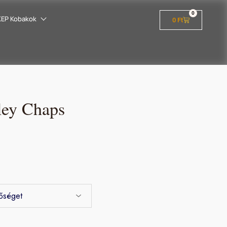
0
KEP Kobakok
0
Ft
ley Chaps