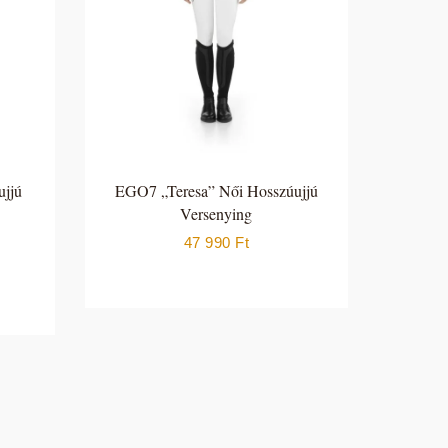
jjú
EGO7 „Teresa” Női Hosszúujjú
Versenying
47 990
Ft