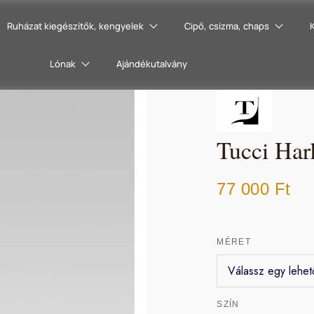
Ruházat kiegészítők, kengyelek
Cipő, csizma, chaps
Lónak
Ajándékutalvány
Tucci Har
77 000
Ft
MÉRET
SZÍN