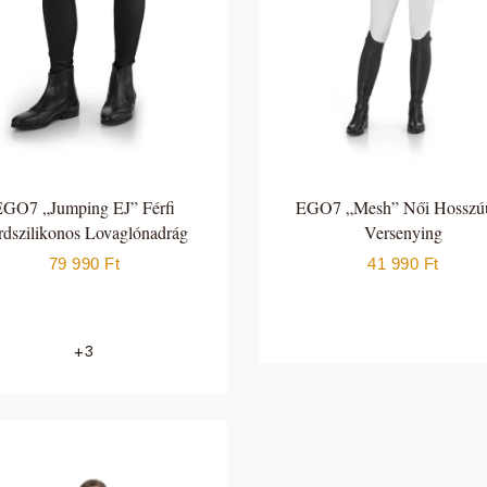
EGO7 „Jumping EJ” Férfi
EGO7 „Mesh” Női Hosszúu
rdszilikonos Lovaglónadrág
Versenying
79 990
Ft
41 990
Ft
+3