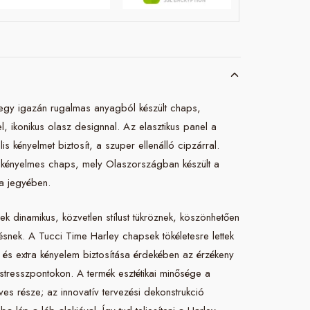
egy igazán rugalmas anyagból készült chaps,
el, ikonikus olasz designnal. Az elasztikus panel a
s kényelmet biztosít, a szuper ellenálló cipzárral.
kényelmes chaps, mely Olaszországban készült a
ia jegyében.
k dinamikus, közvetlen stílust tükröznek, köszönhetően
ésnek. A Tucci Time Harley chapsek tökéletesre lettek
m és extra kényelem biztosítása érdekében az érzékeny
stresszpontokon. A termék esztétikai minősége a
s része; az innovatív tervezési dekonstrukció