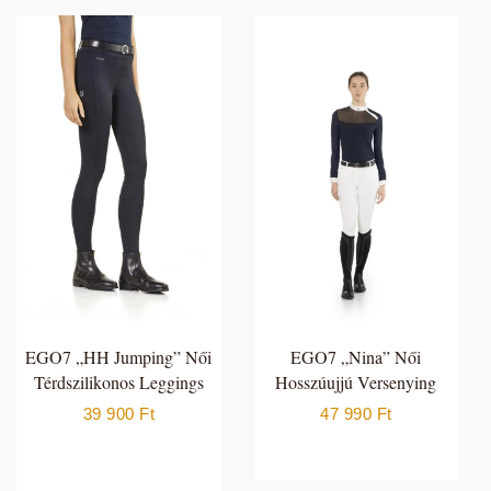
EGO7 „HH Jumping” Női
EGO7 „Nina” Női
Térdszilikonos Leggings
Hosszúujjú Versenying
39 900
Ft
47 990
Ft