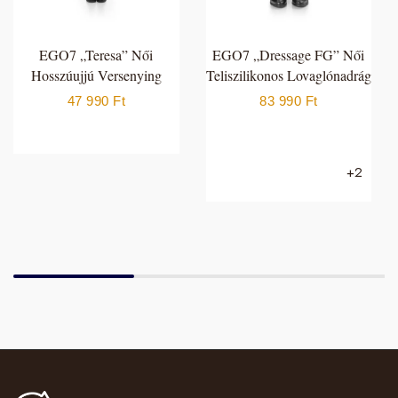
EGO7 „Teresa” Női
EGO7 „Dressage FG” Női
Hosszúujjú Versenying
Teliszilikonos Lovaglónadrág
47 990
Ft
83 990
Ft
+2