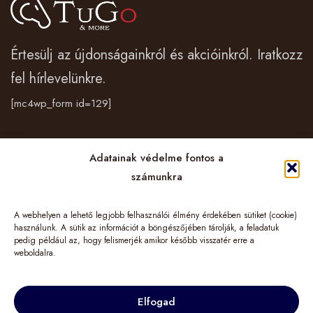
Értesülj az újdonságainkról és akcióinkról. Iratkozz
fel hírlevelünkre.
[mc4wp_form id=129]
Vásárlás
Adatainak védelme fontos a
számunkra
Cégünkről
A webhelyen a lehető legjobb felhasználói élmény érdekében sütiket (cookie)
Információk
használunk. A sütik az információt a böngészőjében tárolják, a feladatuk
pedig például az, hogy felismerjék amikor később visszatér erre a
weboldalra.
Elfogad