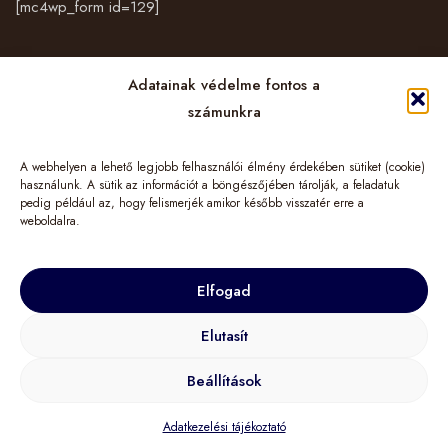
[mc4wp_form id=129]
Vásárlás
Adatainak védelme fontos a
számunkra
Cégünkről
A webhelyen a lehető legjobb felhasználói élmény érdekében sütiket (cookie)
Információk
használunk. A sütik az információt a böngészőjében tárolják, a feladatuk
pedig például az, hogy felismerjék amikor később visszatér erre a
weboldalra.
Elfogad
© 2024 TuGo&More – LIMINIS HUNGARY Kft. Minden jog fenntartva!
Elutasít
Beállítások
Adatkezelési tájékoztató