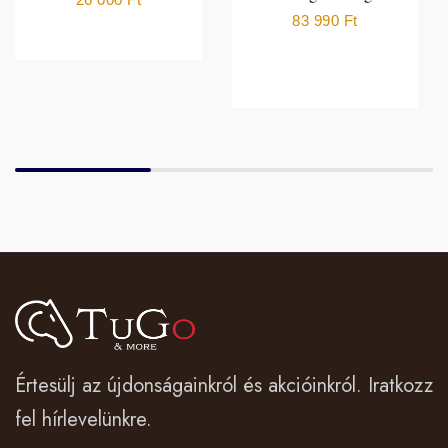
83 990
Ft
Értesülj az újdonságainkról és akcióinkról. Iratkozz
fel hírlevelünkre.