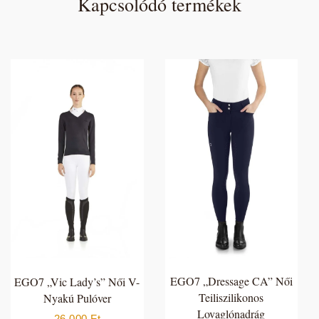
Kapcsolódó termékek
EGO7 „Dressage CA” Női
EGO7 „Vic Lady’s” Női V-
Teiliszilikonos
Nyakú Pulóver
Lovaglónadrág
26 000
Ft