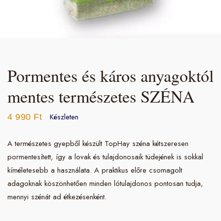
Pormentes és káros anyagoktól
mentes természetes SZÉNA
Készleten
4 990
Ft
A természetes gyepből készült TopHay széna kétszeresen
pormentesített, így a lovak és tulajdonosaik tüdejének is sokkal
kíméletesebb a használata. A praktikus előre csomagolt
adagoknak köszönhetően minden lótulajdonos pontosan tudja,
mennyi szénát ad étkezésenként.