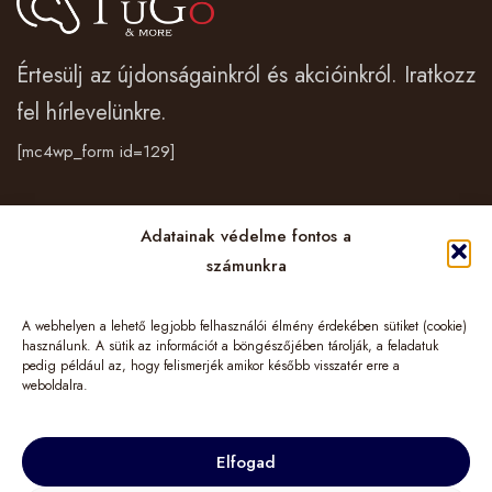
Értesülj az újdonságainkról és akcióinkról. Iratkozz
fel hírlevelünkre.
[mc4wp_form id=129]
Vásárlás
Adatainak védelme fontos a
számunkra
Cégünkről
A webhelyen a lehető legjobb felhasználói élmény érdekében sütiket (cookie)
Információk
használunk. A sütik az információt a böngészőjében tárolják, a feladatuk
pedig például az, hogy felismerjék amikor később visszatér erre a
weboldalra.
Elfogad
© 2024 TuGo&More – LIMINIS HUNGARY Kft. Minden jog fenntartva!