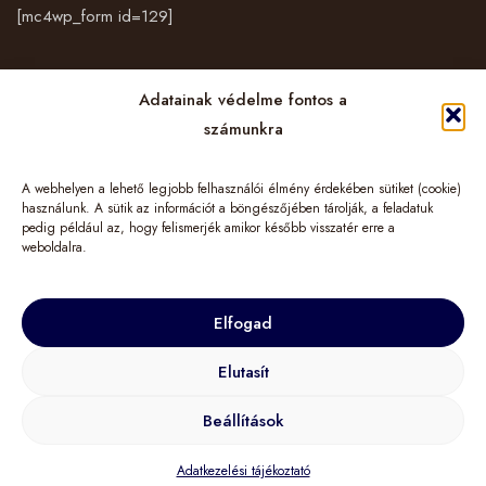
[mc4wp_form id=129]
Vásárlás
Adatainak védelme fontos a
számunkra
Cégünkről
A webhelyen a lehető legjobb felhasználói élmény érdekében sütiket (cookie)
Információk
használunk. A sütik az információt a böngészőjében tárolják, a feladatuk
pedig például az, hogy felismerjék amikor később visszatér erre a
weboldalra.
Elfogad
© 2024 TuGo&More – LIMINIS HUNGARY Kft. Minden jog fenntartva!
Elutasít
Beállítások
Adatkezelési tájékoztató