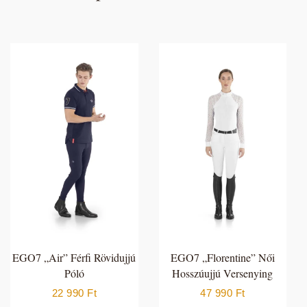
EGO7 „Air” Férfi Rövidujjú
EGO7 „Florentine” Női
Póló
Hosszúujjú Versenying
22 990
Ft
47 990
Ft