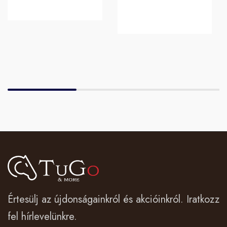
Értesülj az újdonságainkról és akcióinkról. Iratkozz
fel hírlevelünkre.