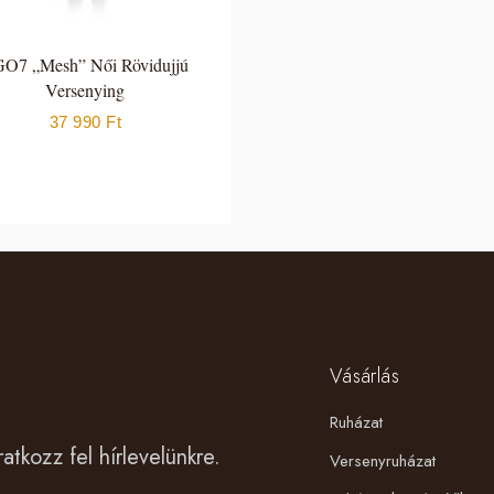
O7 „Mesh” Női Rövidujjú
Versenying
37 990
Ft
Vásárlás
Ruházat
ratkozz fel hírlevelünkre.
Versenyruházat