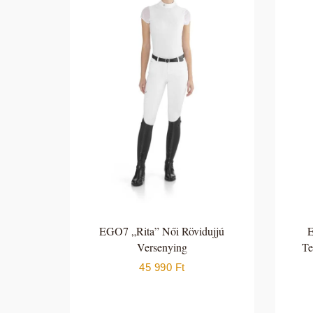
EGO7 „Rita” Női Rövidujjú
E
Versenying
Te
45 990
Ft