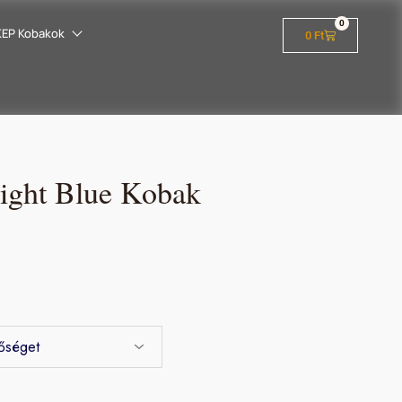
0
KEP Kobakok
0
Ft
ght Blue Kobak