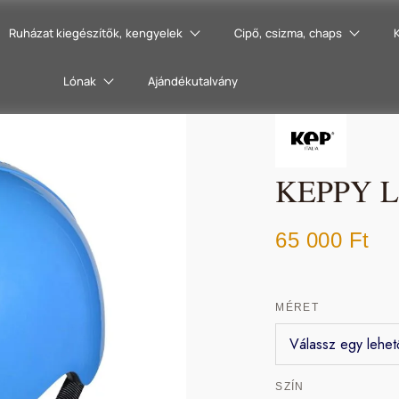
Ruházat kiegészítők, kengyelek
Cipő, csizma, chaps
Lónak
Ajándékutalvány
KEPPY Li
65 000
Ft
MÉRET
SZÍN