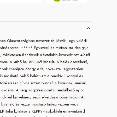
ben Olaszországban tervezett és készült, egy valódi
ártás terén- ***** Egyszerű és minimalista designja,
n, tökéletesen illeszkedik a fiatalabb lovasokhoz: 49-től
kben- A külső héj ABS-ből készült- A bélés cserélhető,
kobak cseréjére ahogy a fej növekszik; egyszerűen
ő és mosható belső bélést- Ez a rendkívül könnyű és
ökéletesen hűvös érzést biztosít a lovasnak, anélkül,
 okozna- A négy rögzítési ponttal rendelkező nylon
endkívül kényelmes, segít elkerülni a bőrirritációt- A
s kivehető és kézzel mosható hideg vízben vagy
P Italia kutatása a KEPPY-t sokoldalú és avantgárd