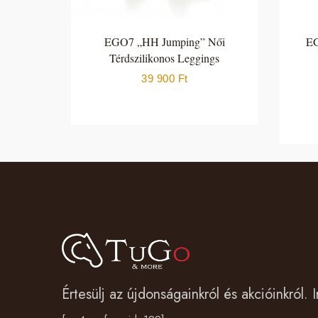
EGO7 „HH Jumping” Női
EG
Térdszilikonos Leggings
39 900
Ft
Értesülj az újdonságainkról és akcióinkról. I