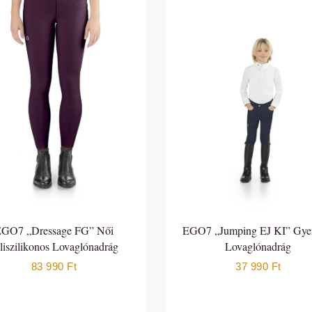
GO7 „Dressage FG” Női
EGO7 „Jumping EJ KI” Gy
liszilikonos Lovaglónadrág
Lovaglónadrág
83 990
Ft
37 990
Ft