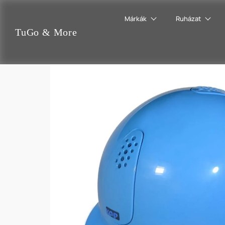
Márkák
Ruházat
TuGo
&
More