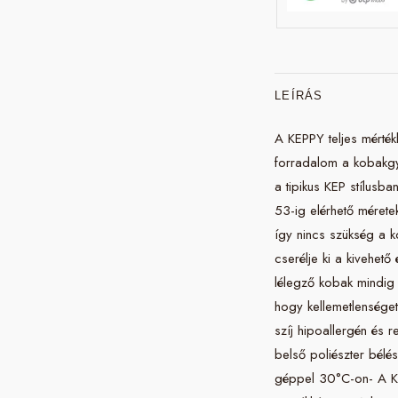
LEÍRÁS
A KEPPY teljes mérték
forradalom a kobakgy
a tipikus KEP stílusba
53-ig elérhető mérete
így nincs szükség a 
cserélje ki a kivehet
lélegző kobak mindig t
hogy kellemetlenséget
szíj hipoallergén és r
belső poliészter bélé
géppel 30°C-on- A KE