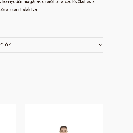
as könnyedén magának cserélheti a szellőzőket és a
zlése szerint alakítva-
ÁCIÓK