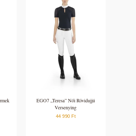
ermek
EGO7 „Teresa” Női Rövidujjú
Versenying
44 990
Ft