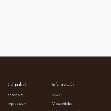
Cégünkről
Információk
Kapcsolat
ÁSZF
Impresszum
Visszaküldés