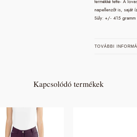
termékké tette- A lov
napellenzőt is, saját í
Súly: +/- 415 gramm
TOVÁBBI INFORM
Kapcsolódó termékek