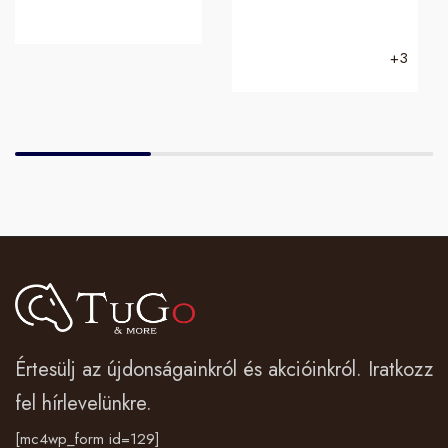
+3
Értesülj az újdonságainkról és akcióinkról. Iratkozz
fel hírlevelünkre.
[mc4wp_form id=129]