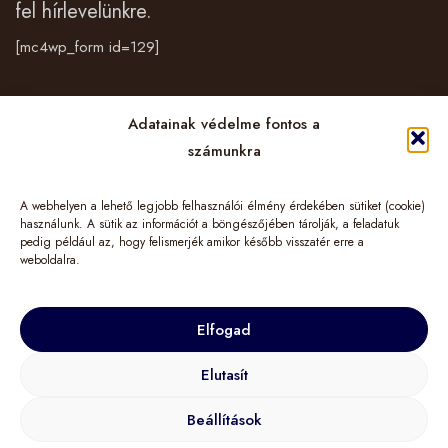
fel hírlevelünkre.
[mc4wp_form id=129]
Vásárlás
Adatainak védelme fontos a
számunkra
Cégünkről
A webhelyen a lehető legjobb felhasználói élmény érdekében sütiket (cookie)
Információk
használunk. A sütik az információt a böngészőjében tárolják, a feladatuk
pedig például az, hogy felismerjék amikor később visszatér erre a
weboldalra.
Elfogad
© 2024 TuGo&More – LIMINIS HUNGARY Kft. Minden jog fenntartva!
Elutasít
Beállítások