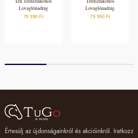
Téli Térdszilikonos
Térdszilikonos
Lovaglónadrág
Lovaglónadrág
79 990
Ft
79 990
Ft
Értesülj az újdonságainkról és akcióinkról. Iratkozz