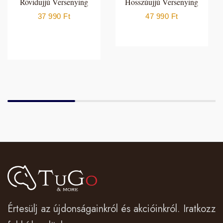
Rövidujjú Versenying
Hosszúujjú Versenying
37 990
Ft
47 990
Ft
Értesülj az újdonságainkról és akcióinkról. Iratkozz