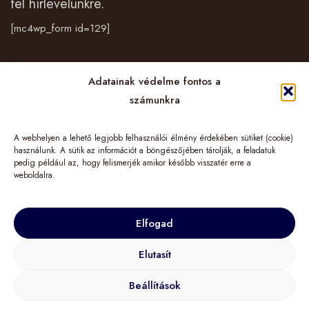
fel hírlevelünkre.
[mc4wp_form id=129]
Vásárlás
Adatainak védelme fontos a
számunkra
Cégünkről
A webhelyen a lehető legjobb felhasználói élmény érdekében sütiket (cookie)
Információk
használunk. A sütik az információt a böngészőjében tárolják, a feladatuk
pedig például az, hogy felismerjék amikor később visszatér erre a
weboldalra.
Elfogad
© 2024 TuGo&More – LIMINIS HUNGARY Kft. Minden jog fenntartva!
Elutasít
Beállítások