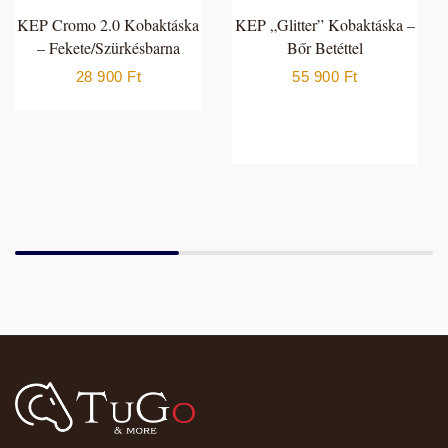
KEP Cromo 2.0 Kobaktáska
KEP „Glitter” Kobaktáska –
– Fekete/Szürkésbarna
Bőr Betéttel
28 900
Ft
55 900
Ft