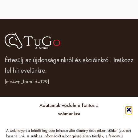
Értesülj az újdonságainkról és akcióinkról. Iratkozz
fel hírlevelünkre.
[mc4wp_form id=129]
Vásárlás
Adatainak védelme fontos a
számunkra
Cégünkről
A webhelyen a lehető legjobb felhasználói élmény érdekében sütiket (cookie)
Információk
használunk. A sütik az információt a böngészőjében tárolják, a feladatuk