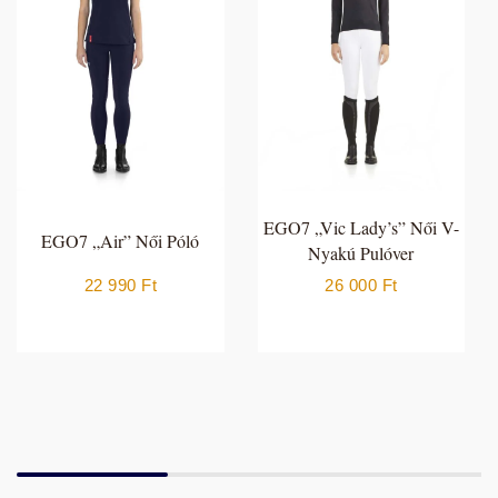
EGO7 „Vic Lady’s” Női V-
EGO7 „Air” Női Póló
Nyakú Pulóver
22 990
Ft
26 000
Ft